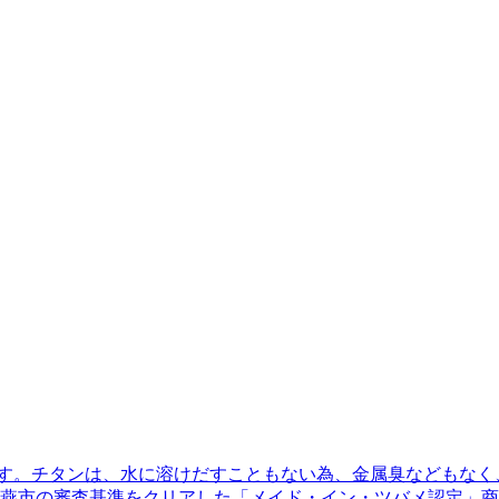
です。チタンは、水に溶けだすこともない為、金属臭などもな
燕市の審査基準をクリアした「メイド・イン・ツバメ認定」商