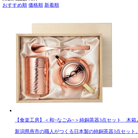
おすすめ順
価格順
新着順
【食楽工房】＜和~なごみ~＞純銅茶器3点セット 木箱
新潟県燕市の職人がつくる日本製の純銅茶器3点セット