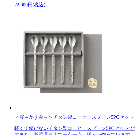
22,000円(税込)
＜霞～かすみ～＞チタン製コーヒースプーン5PCセット
軽くて錆びないチタン製コーヒースプーン5PCセット
のまち、新潟県燕市で一点一点、職人が作っています。