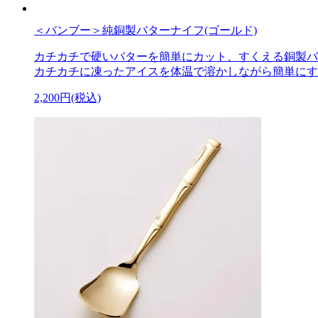
＜バンブー＞純銅製バターナイフ(ゴールド)
カチカチで硬いバターを簡単にカット、すくえる銅製バ
カチカチに凍ったアイスを体温で溶かしながら簡単にす
2,200円(税込)