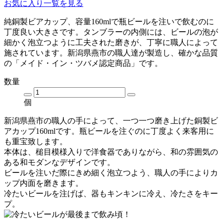
お気に入り一覧を見る
純銅製ビアカップ、容量160mlで瓶ビールを注いで飲むのに
丁度良い大きさです。タンブラーの内側には、ビールの泡が
細かく泡立つように工夫された磨きが、丁寧に職人によって
施されています。新潟県燕市の職人達が製造し、確かな品質
の「メイド・イン・ツバメ認定商品」です。
数量
個
新潟県燕市の職人の手によって、一つ一つ磨き上げた銅製ビ
アカップ160mlです。瓶ビールを注ぐのに丁度よく来客用に
も重宝致します。
本体は、槌目模様入りで洋食器でありながら、和の雰囲気の
ある和モダンなデザインです。
ビールを注いだ際にきめ細く泡立つよう、職人の手によりカ
ップ内面を磨きます。
冷たいビールを注げば、器もキンキンに冷え、冷たさをキー
プ。