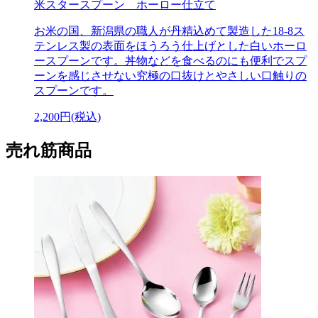
米スタースプーン ホーロー仕立て
お米の国、新潟県の職人が丹精込めて製造した18-8ス
テンレス製の表面をほうろう仕上げとした白いホーロ
ースプーンです。丼物などを食べるのにも便利でスプ
ーンを感じさせない究極の口抜けとやさしい口触りの
スプーンです。
2,200円(税込)
売れ筋商品