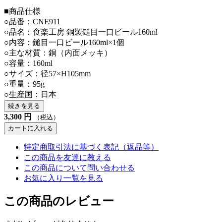
■商品仕様
○品番：CNE911
○品名：食楽工房 銅製鎚目一口ビール160ml
○内容：鎚目一口ビール160ml×1個
○主な材質：銅（内面メッキ）
○容量：160ml
○サイズ：径57×H105mm
○重量：95g
○生産国：日本
続きを見る
3,300
円
（税込）
カートに入れる
特定商取引法に基づく表記（返品等）
この商品を友達に教える
この商品について問い合わせる
お気に入り一覧を見る
この商品のレビュー