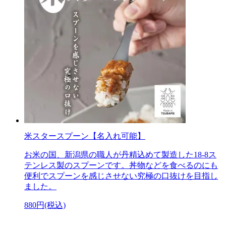
米スタースプーン【名入れ可能】
お米の国、新潟県の職人が丹精込めて製造した18-8ス
テンレス製のスプーンです。丼物などを食べるのにも
便利でスプーンを感じさせない究極の口抜けを目指し
ました。
880円(税込)