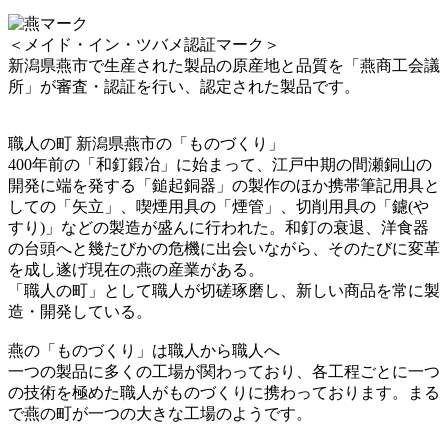
＜メイド・イン・ツバメ認証マーク＞
新潟県燕市で生産された製品の原産地と品質を「燕商工会議
所」が審査・認証を行い、認定された製品です。
職人の町 新潟県燕市の「ものづくり」
400年前の「和釘鍛冶」に始まって、江戸中期の間瀬銅山の
開発に端を発する「鎚起銅器」の製作のほか携帯筆記用具と
しての「矢立」、喫煙用具の「煙管」、切削用具の「鑢(や
すり)」などの製造が盛んに行われた。和釘の衰退、洋食器
の台頭へと幾たびかの危機に出会いながら、そのたびに変革
を成し遂げ現在の燕の産業がある。
「職人の町」として職人が切磋琢磨し、新しい商品を常に製
造・開発している。
燕の「ものづくり」は職人から職人へ
一つの製品に多くの工場が関わっており、各工程ごとに一つ
の技術を極めた職人がものづくりに携わっております。まる
で燕の町が一つの大きな工場のようです。