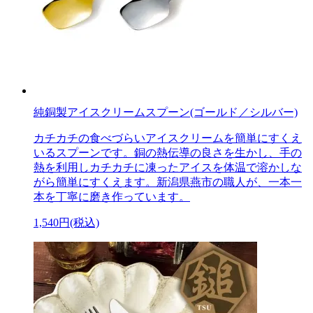
純銅製アイスクリームスプーン(ゴールド／シルバー)
カチカチの食べづらいアイスクリームを簡単にすくえ
いるスプーンです。銅の熱伝導の良さを生かし、手の
熱を利用しカチカチに凍ったアイスを体温で溶かしな
がら簡単にすくえます。新潟県燕市の職人が、一本一
本を丁寧に磨き作っています。
1,540円(税込)