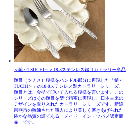
＜鎚～TSUCHI～＞18-8ステンレス鎚目カトラリー単品
鎚目（ツチメ）模様をハンドル部分に再現した「鎚＜
TUCHI＞」の18-8ステンレス製カトラリーシリーズ。
鎚目とは、金槌で叩いて入れる模様を言います。この
シリーズはその鎚目を型で精密に再現し、日本古来の
デザインを取り入れたカトラリーシリーズです。新潟
県燕市の熟練された職人により美しく磨きあげられた
確かな品質の証である「メイド・イン・ツバメ認定商
品」です。