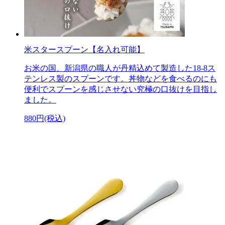
米スタースプーン【名入れ可能】
お米の国、新潟県の職人が丹精込めて製造した18-8ス
テンレス製のスプーンです。丼物などを食べるのにも
便利でスプーンを感じさせない究極の口抜けを目指し
ました。
880円(税込)