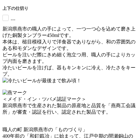
上下の仕切り
---
新潟県燕市の職人の手によって、一つ一つ心を込めて磨き上
げた銅製タンブラー450mlです。
本体は、槌目模様入りで洋食器でありながら、和の雰囲気の
ある和モダンなデザインです。
ビールを注いだ際にきめ細く泡立つ用、職人の手によりカッ
プ内面を磨きます。
冷たいビールを注げば、器もキンキンに冷え、冷たさをキー
プ。
＜メイド・イン・ツバメ認証マーク＞
新潟県燕市で生産された製品の原産地と品質を「燕商工会議
所」が審査・認証を行い、認定された製品です。
職人の町 新潟県燕市の「ものづくり」
400年前の「和釘鍛冶」に始まって、江戸中期の間瀬銅山の