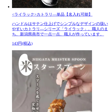
<ライラック>カトラリ―単品【名入れ可能】
ハンドルはサテン仕上げでシンプルなデザインの扱い
やすいカトラリ―シリーズ「ライラック」。職人のま
ち、新潟県燕市で一点一点、職人が作っています。
143円(税込)