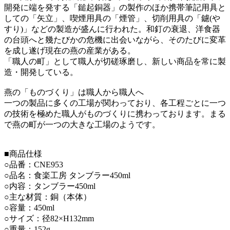
開発に端を発する「鎚起銅器」の製作のほか携帯筆記用具と
しての「矢立」、喫煙用具の「煙管」、切削用具の「鑢(や
すり)」などの製造が盛んに行われた。和釘の衰退、洋食器
の台頭へと幾たびかの危機に出会いながら、そのたびに変革
を成し遂げ現在の燕の産業がある。
「職人の町」として職人が切磋琢磨し、新しい商品を常に製
造・開発している。
燕の「ものづくり」は職人から職人へ
一つの製品に多くの工場が関わっており、各工程ごとに一つ
の技術を極めた職人がものづくりに携わっております。まる
で燕の町が一つの大きな工場のようです。
■商品仕様
○品番：CNE953
○品名：食楽工房 タンブラー450ml
○内容：タンブラー450ml
○主な材質：銅（本体）
○容量：450ml
○サイズ：径82×H132mm
○重量：152g