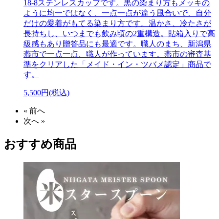
18-8ステンレスカップです。黒の染まり方もメッキの
ように均一ではなく、一点一点が違う風合いで、自分
だけの愛着がもてる染まり方です。温かさ、冷たさが
長持ちし、いつまでも飲み頃の2重構造。貼箱入りで高
級感もあり贈答品にも最適です。職人のまち、新潟県
燕市で一点一点、職人が作っています。燕市の審査基
準をクリアした「メイド・イン・ツバメ認定」商品で
す。
5,500円(税込)
« 前へ
次へ »
おすすめ商品