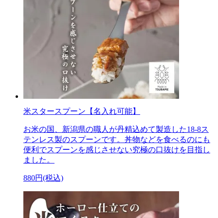
米スタースプーン【名入れ可能】
お米の国、新潟県の職人が丹精込めて製造した18-8ス
テンレス製のスプーンです。丼物などを食べるのにも
便利でスプーンを感じさせない究極の口抜けを目指し
ました。
880円(税込)