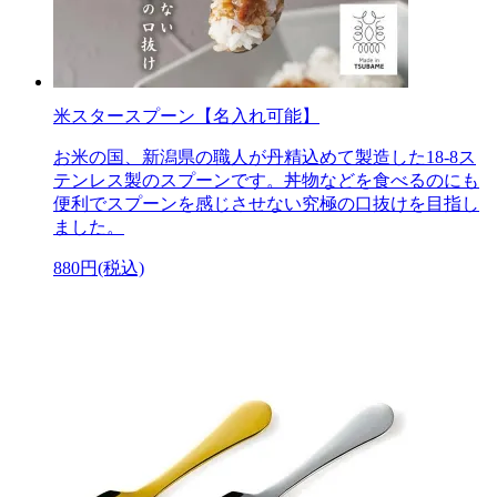
米スタースプーン【名入れ可能】
お米の国、新潟県の職人が丹精込めて製造した18-8ス
テンレス製のスプーンです。丼物などを食べるのにも
便利でスプーンを感じさせない究極の口抜けを目指し
ました。
880円(税込)