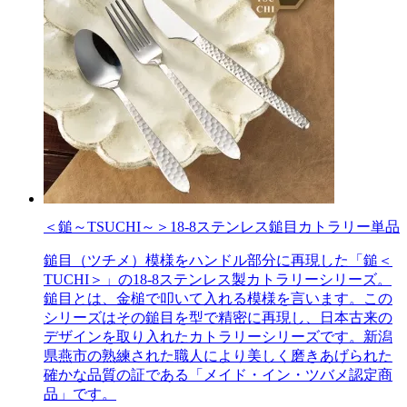
＜鎚～TSUCHI～＞18-8ステンレス鎚目カトラリー単品
鎚目（ツチメ）模様をハンドル部分に再現した「鎚＜
TUCHI＞」の18-8ステンレス製カトラリーシリーズ。
鎚目とは、金槌で叩いて入れる模様を言います。この
シリーズはその鎚目を型で精密に再現し、日本古来の
デザインを取り入れたカトラリーシリーズです。新潟
県燕市の熟練された職人により美しく磨きあげられた
確かな品質の証である「メイド・イン・ツバメ認定商
品」です。