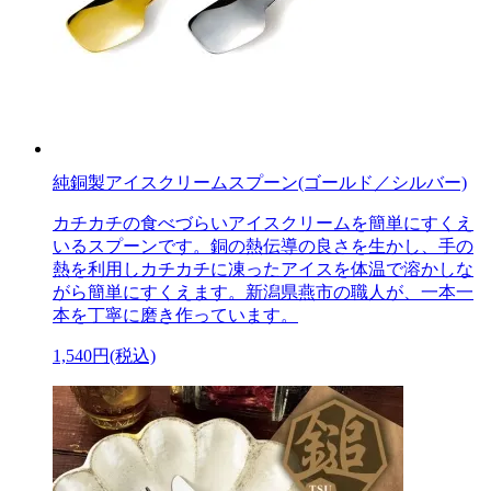
純銅製アイスクリームスプーン(ゴールド／シルバー)
カチカチの食べづらいアイスクリームを簡単にすくえ
いるスプーンです。銅の熱伝導の良さを生かし、手の
熱を利用しカチカチに凍ったアイスを体温で溶かしな
がら簡単にすくえます。新潟県燕市の職人が、一本一
本を丁寧に磨き作っています。
1,540円(税込)