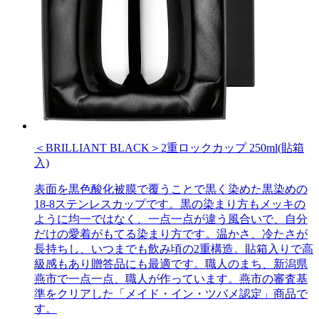
＜BRILLIANT BLACK＞2重ロックカップ 250ml(貼箱
入)
表面を黒色酸化被膜で覆うことで黒く染めた黒染めの
18-8ステンレスカップです。黒の染まり方もメッキの
ように均一ではなく、一点一点が違う風合いで、自分
だけの愛着がもてる染まり方です。温かさ、冷たさが
長持ちし、いつまでも飲み頃の2重構造。貼箱入りで高
級感もあり贈答品にも最適です。職人のまち、新潟県
燕市で一点一点、職人が作っています。燕市の審査基
準をクリアした「メイド・イン・ツバメ認定」商品で
す。