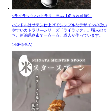
<ライラック>カトラリ―単品【名入れ可能】
ハンドルはサテン仕上げでシンプルなデザインの扱い
やすいカトラリ―シリーズ「ライラック」。職人のま
ち、新潟県燕市で一点一点、職人が作っています。
143円(税込)