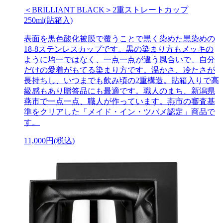
＜BRILLIANT BLACK＞2重ストレートカップ
250ml(貼箱入)
表面を黒色酸化被膜で覆うことで黒く染めた黒染めの
18-8ステンレスカップです。黒の染まり方もメッキの
ように均一ではなく、一点一点が違う風合いで、自分
だけの愛着がもてる染まり方です。温かさ、冷たさが
長持ちし、いつまでも飲み頃の2重構造。貼箱入りで高
級感もあり贈答品にも最適です。職人のまち、新潟県
燕市で一点一点、職人が作っています。燕市の審査基
準をクリアした「メイド・イン・ツバメ認定」商品で
す。
11,000円(税込)