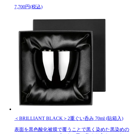
7,700円(税込)
＜BRILLIANT BLACK＞2重ぐい呑み 70ml (貼箱入)
表面を黒色酸化被膜で覆うことで黒く染めた黒染めの