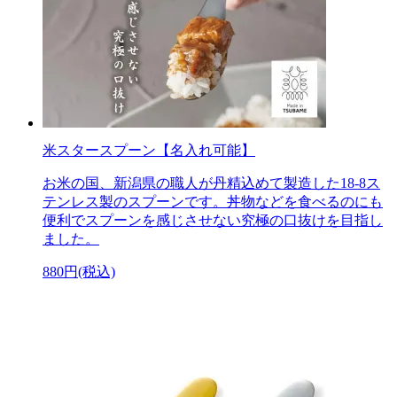
米スタースプーン【名入れ可能】
お米の国、新潟県の職人が丹精込めて製造した18-8ス
テンレス製のスプーンです。丼物などを食べるのにも
便利でスプーンを感じさせない究極の口抜けを目指し
ました。
880円(税込)