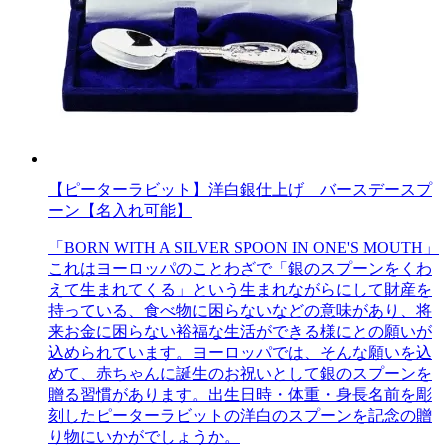
【ピーターラビット】洋白銀仕上げ バースデースプ
ーン【名入れ可能】
「BORN WITH A SILVER SPOON IN ONE'S MOUTH」
これはヨーロッパのことわざで「銀のスプーンをくわ
えて生まれてくる」という生まれながらにして財産を
持っている、食べ物に困らないなどの意味があり、将
来お金に困らない裕福な生活ができる様にとの願いが
込められています。ヨーロッパでは、そんな願いを込
めて、赤ちゃんに誕生のお祝いとして銀のスプーンを
贈る習慣があります。出生日時・体重・身長名前を彫
刻したピーターラビットの洋白のスプーンを記念の贈
り物にいかがでしょうか。