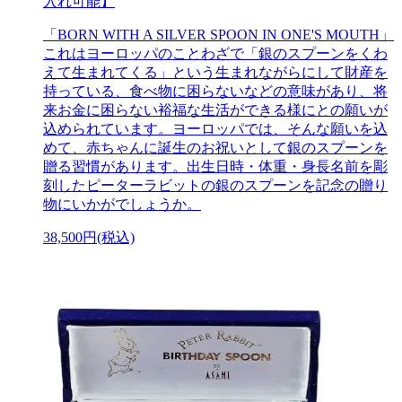
入れ可能】
「BORN WITH A SILVER SPOON IN ONE'S MOUTH」
これはヨーロッパのことわざで「銀のスプーンをくわ
えて生まれてくる」という生まれながらにして財産を
持っている、食べ物に困らないなどの意味があり、将
来お金に困らない裕福な生活ができる様にとの願いが
込められています。ヨーロッパでは、そんな願いを込
めて、赤ちゃんに誕生のお祝いとして銀のスプーンを
贈る習慣があります。出生日時・体重・身長名前を彫
刻したピーターラビットの銀のスプーンを記念の贈り
物にいかがでしょうか。
38,500円(税込)