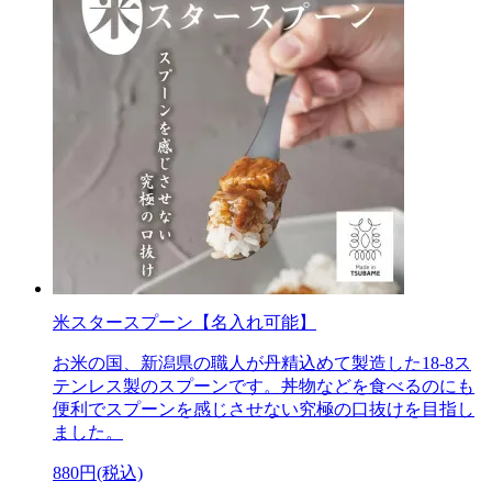
米スタースプーン【名入れ可能】
お米の国、新潟県の職人が丹精込めて製造した18-8ス
テンレス製のスプーンです。丼物などを食べるのにも
便利でスプーンを感じさせない究極の口抜けを目指し
ました。
880円(税込)