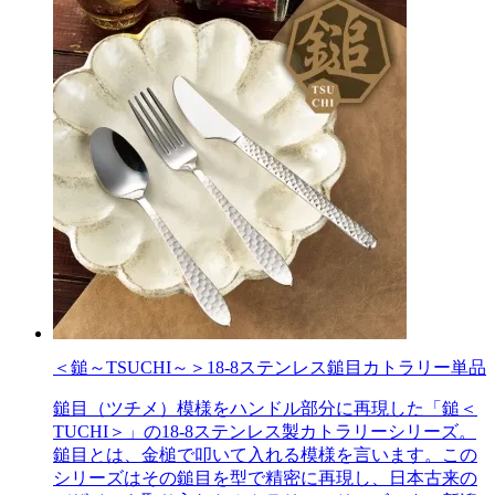
＜鎚～TSUCHI～＞18-8ステンレス鎚目カトラリー単品
鎚目（ツチメ）模様をハンドル部分に再現した「鎚＜
TUCHI＞」の18-8ステンレス製カトラリーシリーズ。
鎚目とは、金槌で叩いて入れる模様を言います。この
シリーズはその鎚目を型で精密に再現し、日本古来の