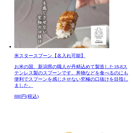
米スタースプーン【名入れ可能】
お米の国、新潟県の職人が丹精込めて製造した18-8ス
テンレス製のスプーンです。丼物などを食べるのにも
便利でスプーンを感じさせない究極の口抜けを目指し
ました。
880円(税込)