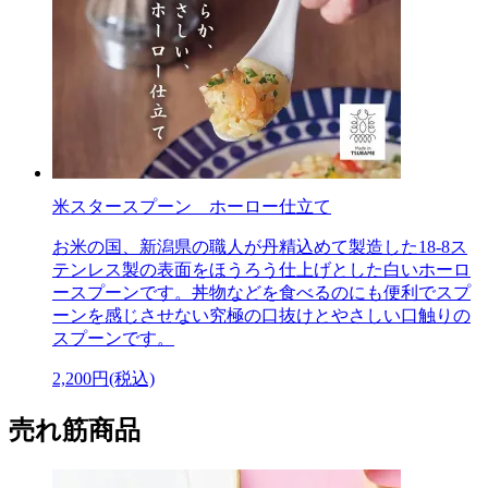
米スタースプーン ホーロー仕立て
お米の国、新潟県の職人が丹精込めて製造した18-8ス
テンレス製の表面をほうろう仕上げとした白いホーロ
ースプーンです。丼物などを食べるのにも便利でスプ
ーンを感じさせない究極の口抜けとやさしい口触りの
スプーンです。
2,200円(税込)
売れ筋商品