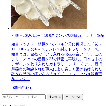
＜鎚～TSUCHI～＞18-8ステンレス鎚目カトラリー単品
鎚目（ツチメ）模様をハンドル部分に再現した「鎚＜
TUCHI＞」の18-8ステンレス製カトラリーシリーズ。
鎚目とは、金槌で叩いて入れる模様を言います。この
シリーズはその鎚目を型で精密に再現し、日本古来の
デザインを取り入れたカトラリーシリーズです。新潟
県燕市の熟練された職人により美しく磨きあげられた
確かな品質の証である「メイド・イン・ツバメ認定商
品」です。
495円(税込)
キャンセル