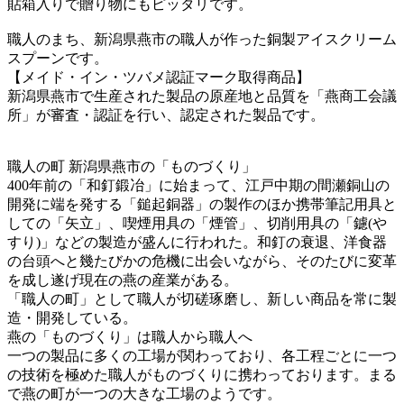
貼箱入りで贈り物にもピッタリです。
職人のまち、新潟県燕市の職人が作った銅製アイスクリーム
スプーンです。
【メイド・イン・ツバメ認証マーク取得商品】
新潟県燕市で生産された製品の原産地と品質を「燕商工会議
所」が審査・認証を行い、認定された製品です。
職人の町 新潟県燕市の「ものづくり」
400年前の「和釘鍛冶」に始まって、江戸中期の間瀬銅山の
開発に端を発する「鎚起銅器」の製作のほか携帯筆記用具と
しての「矢立」、喫煙用具の「煙管」、切削用具の「鑢(や
すり)」などの製造が盛んに行われた。和釘の衰退、洋食器
の台頭へと幾たびかの危機に出会いながら、そのたびに変革
を成し遂げ現在の燕の産業がある。
「職人の町」として職人が切磋琢磨し、新しい商品を常に製
造・開発している。
燕の「ものづくり」は職人から職人へ
一つの製品に多くの工場が関わっており、各工程ごとに一つ
の技術を極めた職人がものづくりに携わっております。まる
で燕の町が一つの大きな工場のようです。