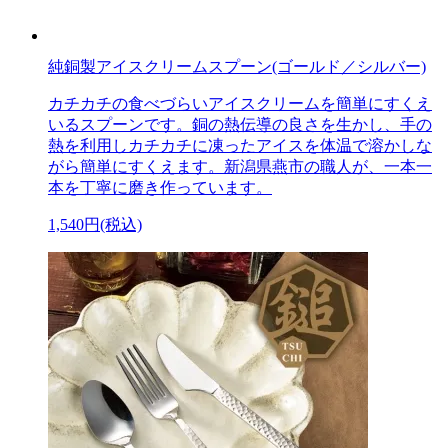
純銅製アイスクリームスプーン(ゴールド／シルバー)
カチカチの食べづらいアイスクリームを簡単にすくえ
いるスプーンです。銅の熱伝導の良さを生かし、手の
熱を利用しカチカチに凍ったアイスを体温で溶かしな
がら簡単にすくえます。新潟県燕市の職人が、一本一
本を丁寧に磨き作っています。
1,540円(税込)