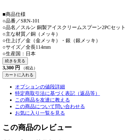
■商品仕様
○品番／SRN-101
○品名／スルン 銅製アイスクリームスプーン2PCセット
○主な材質／銅（メッキ）
○仕上げ／金（金メッキ）・銀（銀メッキ）
○サイズ／全長114mm
○生産国：日本
続きを見る
3,300
円
（税込）
カートに入れる
オプションの値段詳細
特定商取引法に基づく表記（返品等）
この商品を友達に教える
この商品について問い合わせる
お気に入り一覧を見る
この商品のレビュー