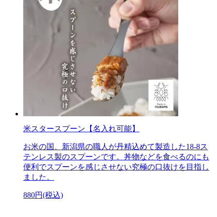
米スタースプーン【名入れ可能】
お米の国、新潟県の職人が丹精込めて製造した18-8ス
テンレス製のスプーンです。丼物などを食べるのにも
便利でスプーンを感じさせない究極の口抜けを目指し
ました。
880円(税込)