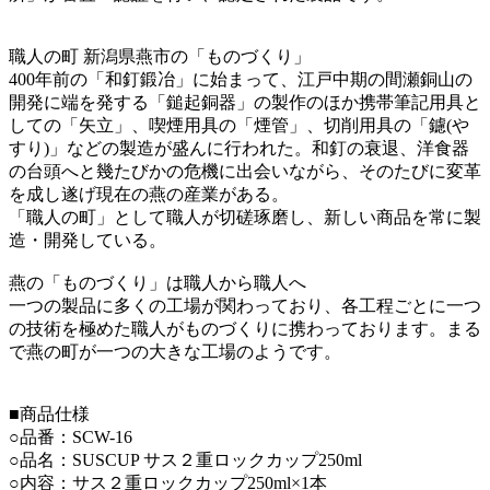
職人の町 新潟県燕市の「ものづくり」
400年前の「和釘鍛冶」に始まって、江戸中期の間瀬銅山の
開発に端を発する「鎚起銅器」の製作のほか携帯筆記用具と
しての「矢立」、喫煙用具の「煙管」、切削用具の「鑢(や
すり)」などの製造が盛んに行われた。和釘の衰退、洋食器
の台頭へと幾たびかの危機に出会いながら、そのたびに変革
を成し遂げ現在の燕の産業がある。
「職人の町」として職人が切磋琢磨し、新しい商品を常に製
造・開発している。
燕の「ものづくり」は職人から職人へ
一つの製品に多くの工場が関わっており、各工程ごとに一つ
の技術を極めた職人がものづくりに携わっております。まる
で燕の町が一つの大きな工場のようです。
■商品仕様
○品番：SCW-16
○品名：SUSCUP サス２重ロックカップ250ml
○内容：サス２重ロックカップ250ml×1本