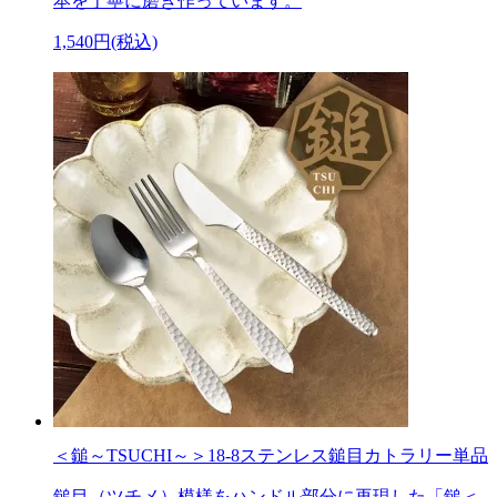
本を丁寧に磨き作っています。
1,540円(税込)
＜鎚～TSUCHI～＞18-8ステンレス鎚目カトラリー単品
鎚目（ツチメ）模様をハンドル部分に再現した「鎚＜