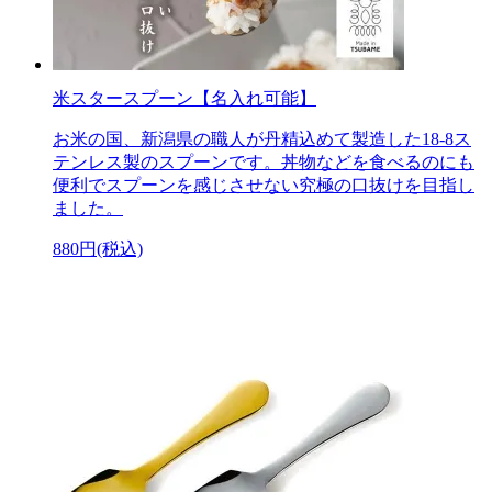
米スタースプーン【名入れ可能】
お米の国、新潟県の職人が丹精込めて製造した18-8ス
テンレス製のスプーンです。丼物などを食べるのにも
便利でスプーンを感じさせない究極の口抜けを目指し
ました。
880円(税込)