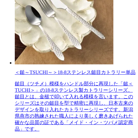
＜鎚～TSUCHI～＞18-8ステンレス鎚目カトラリー単品
鎚目（ツチメ）模様をハンドル部分に再現した「鎚＜
TUCHI＞」の18-8ステンレス製カトラリーシリーズ。
鎚目とは、金槌で叩いて入れる模様を言います。この
シリーズはその鎚目を型で精密に再現し、日本古来の
デザインを取り入れたカトラリーシリーズです。新潟
県燕市の熟練された職人により美しく磨きあげられた
確かな品質の証である「メイド・イン・ツバメ認定商
品」です。