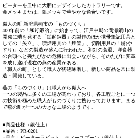
ピーターを皿中に大胆にデザインしたカトラリーです。
金メッキまたは、銀メッキで華やかな色合いです。
職人の町 新潟県燕市の「ものづくり」
400年前の「和釘鍛冶」に始まって、江戸中期の間瀬銅山の
開発に端を発する「鎚起銅器」の製作のほか携帯筆記用具と
しての「矢立」、喫煙用具の「煙管」、切削用具の「鑢(や
すり)」などの製造が盛んに行われた。和釘の衰退、洋食器
の台頭へと幾たびかの危機に出会いながら、そのたびに変革
を成し遂げ現在の燕の産業がある。
「職人の町」として職人が切磋琢磨し、新しい商品を常に製
造・開発している。
燕の「ものづくり」は職人から職人へ
一つの製品に多くの工場が関わっており、各工程ごとに一つ
の技術を極めた職人がものづくりに携わっております。まる
で燕の町が一つの大きな工場のようです。
■商品仕様（銀仕上）
●品番：PR-0201
○品名：ピーターラビット ティースプーン（銀仕上）