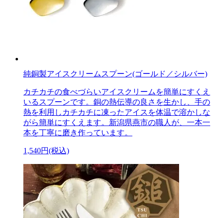
純銅製アイスクリームスプーン(ゴールド／シルバー)
カチカチの食べづらいアイスクリームを簡単にすくえ
いるスプーンです。銅の熱伝導の良さを生かし、手の
熱を利用しカチカチに凍ったアイスを体温で溶かしな
がら簡単にすくえます。新潟県燕市の職人が、一本一
本を丁寧に磨き作っています。
1,540円(税込)