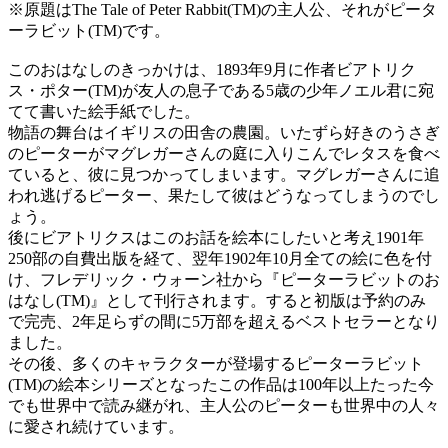
※原題はThe Tale of Peter Rabbit(TM)の主人公、それがピータ
ーラビット(TM)です。
このおはなしのきっかけは、1893年9月に作者ビアトリク
ス・ポター(TM)が友人の息子である5歳の少年ノエル君に宛
てて書いた絵手紙でした。
物語の舞台はイギリスの田舎の農園。いたずら好きのうさぎ
のピーターがマグレガーさんの庭に入りこんでレタスを食べ
ていると、彼に見つかってしまいます。マグレガーさんに追
われ逃げるピーター、果たして彼はどうなってしまうのでし
ょう。
後にビアトリクスはこのお話を絵本にしたいと考え1901年
250部の自費出版を経て、翌年1902年10月全ての絵に色を付
け、フレデリック・ウォーン社から『ピーターラビットのお
はなし(TM)』として刊行されます。すると初版は予約のみ
で完売、2年足らずの間に5万部を超えるベストセラーとなり
ました。
その後、多くのキャラクターが登場するピーターラビット
(TM)の絵本シリーズとなったこの作品は100年以上たった今
でも世界中で読み継がれ、主人公のピーターも世界中の人々
に愛され続けています。