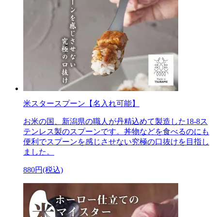
米スタースプーン【名入れ可能】
お米の国、新潟県の職人が丹精込めて製造した18-8ス
テンレス製のスプーンです。丼物などを食べるのにも
便利でスプーンを感じさせない究極の口抜けを目指し
ました。
880円(税込)