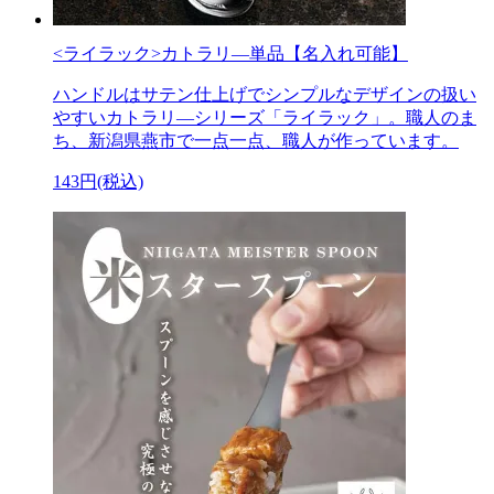
<ライラック>カトラリ―単品【名入れ可能】
ハンドルはサテン仕上げでシンプルなデザインの扱い
やすいカトラリ―シリーズ「ライラック」。職人のま
ち、新潟県燕市で一点一点、職人が作っています。
143円(税込)