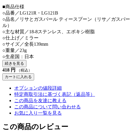
■商品仕様
○品番／LG121R・LG121B
○品名／リサとガスパール ティースプーン（リサ／ガスパー
ル）
○主な材質／18-8ステンレス、エポキシ樹脂
○仕上げ／ミラー
○サイズ／全長139mm
○重量／23g
○生産国：日本
続きを見る
418
円
（税込）
カートに入れる
オプションの値段詳細
特定商取引法に基づく表記（返品等）
この商品を友達に教える
この商品について問い合わせる
お気に入り一覧を見る
この商品のレビュー