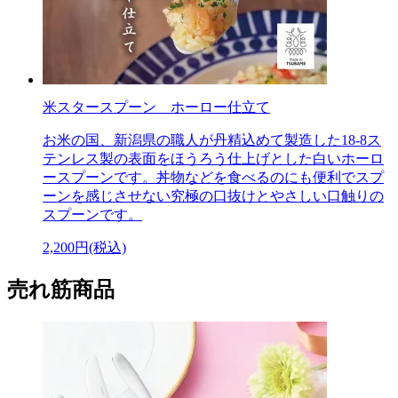
米スタースプーン ホーロー仕立て
お米の国、新潟県の職人が丹精込めて製造した18-8ス
テンレス製の表面をほうろう仕上げとした白いホーロ
ースプーンです。丼物などを食べるのにも便利でスプ
ーンを感じさせない究極の口抜けとやさしい口触りの
スプーンです。
2,200円(税込)
売れ筋商品