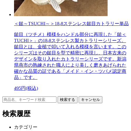
＜鎚～TSUCHI～＞18-8ステンレス鎚目カトラリー単品
鎚目（ツチメ）模様をハンドル部分に再現した「鎚＜
TUCHI＞」の18-8ステンレス製カトラリーシリーズ。
鎚目とは、金槌で叩いて入れる模様を言います。この
シリーズはその鎚目を型で精密に再現し、日本古来の
デザインを取り入れたカトラリーシリーズです。新潟
県燕市の熟練された職人により美しく磨きあげられた
確かな品質の証である「メイド・イン・ツバメ認定商
品」です。
495円(税込)
キャンセル
検索履歴
カテゴリー