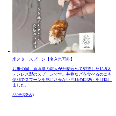
米スタースプーン【名入れ可能】
お米の国、新潟県の職人が丹精込めて製造した18-8ス
テンレス製のスプーンです。丼物などを食べるのにも
便利でスプーンを感じさせない究極の口抜けを目指し
ました。
880円(税込)