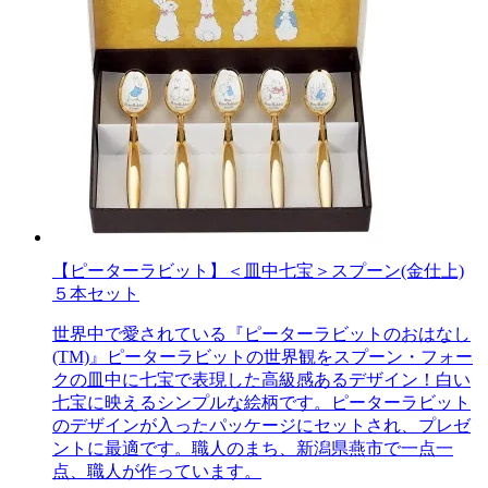
【ピーターラビット】＜皿中七宝＞スプーン(金仕上)
５本セット
世界中で愛されている『ピーターラビットのおはなし
(TM)』ピーターラビットの世界観をスプーン・フォー
クの皿中に七宝で表現した高級感あるデザイン！白い
七宝に映えるシンプルな絵柄です。ピーターラビット
のデザインが入ったパッケージにセットされ、プレゼ
ントに最適です。職人のまち、新潟県燕市で一点一
点、職人が作っています。