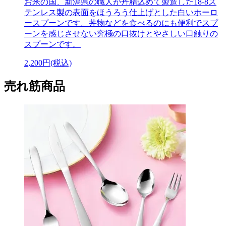
お米の国、新潟県の職人が丹精込めて製造した18-8ス
テンレス製の表面をほうろう仕上げとした白いホーロ
ースプーンです。丼物などを食べるのにも便利でスプ
ーンを感じさせない究極の口抜けとやさしい口触りの
スプーンです。
2,200円(税込)
売れ筋商品