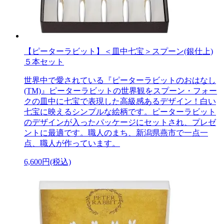
【ピーターラビット】＜皿中七宝＞スプーン(銀仕上)
５本セット
世界中で愛されている『ピーターラビットのおはなし
(TM)』ピーターラビットの世界観をスプーン・フォー
クの皿中に七宝で表現した高級感あるデザイン！白い
七宝に映えるシンプルな絵柄です。ピーターラビット
のデザインが入ったパッケージにセットされ、プレゼ
ントに最適です。職人のまち、新潟県燕市で一点一
点、職人が作っています。
6,600円(税込)